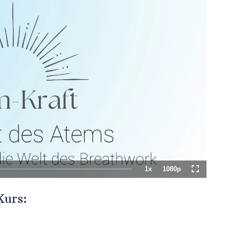
1x
1080p
Playback
Quality
Fullscreen
Rate
Kurs: