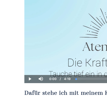
0:00
/
4:19
Current
Duration
Loaded
:
Play
Mute
Time
0.00%
Dafür stehe ich mit meinem 