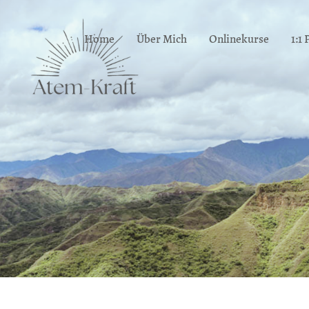
Home
Über Mich
Onlinekurse
1:1